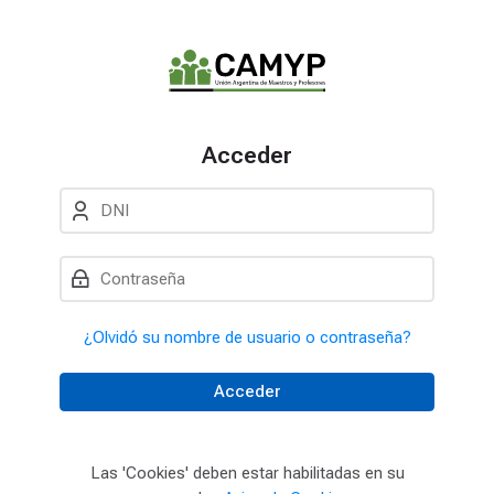
Skip to navigation
Skip to login form
Salta al contenido principal
Skip to accessibility options
Skip to footer
Skip accessibility options
Acceder
DNI
Contraseña
¿Olvidó su nombre de usuario o contraseña?
Acceder
Las 'Cookies' deben estar habilitadas en su